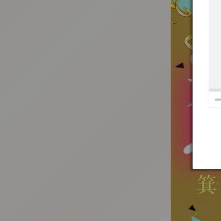
:692.15.692.936:t-vnqp.lunrzsdszk.vn.oi