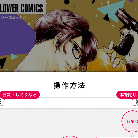
:692.15.692.936:t-vnqp.lunrzsdszk.vn.oi