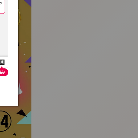
:692.15.692.936:t-vnqp.lunrzsdszk.vn.oi