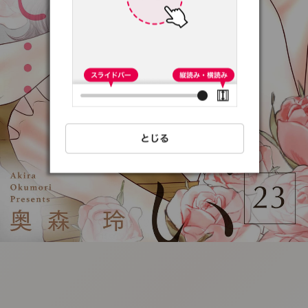
:692.15.692.16:t-
vnqp.lunrzsdszk.vn.oi