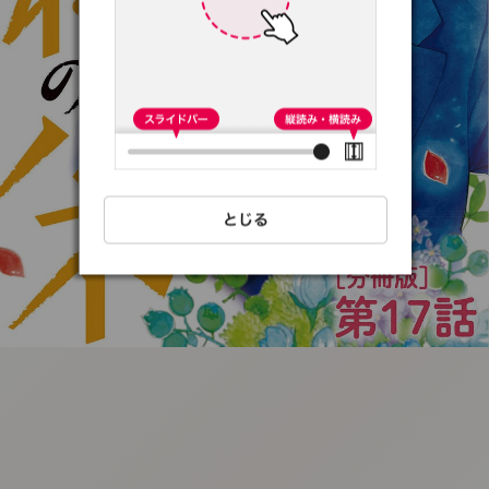
:692.15.692.79:t-
vnqp.lunrzsdszk.vn.oi