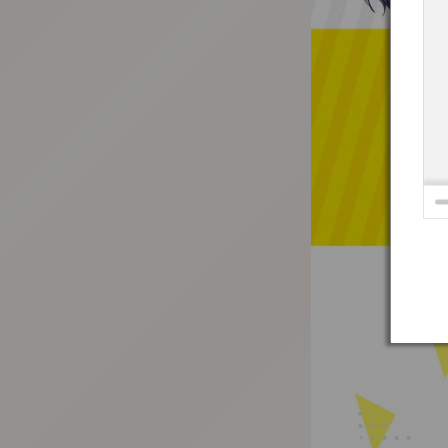
:692.15.692.661:t-vnqp.lunrzsdszk.vn.oi