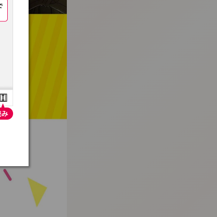
:692.15.692.661:t-vnqp.lunrzsdszk.vn.oi