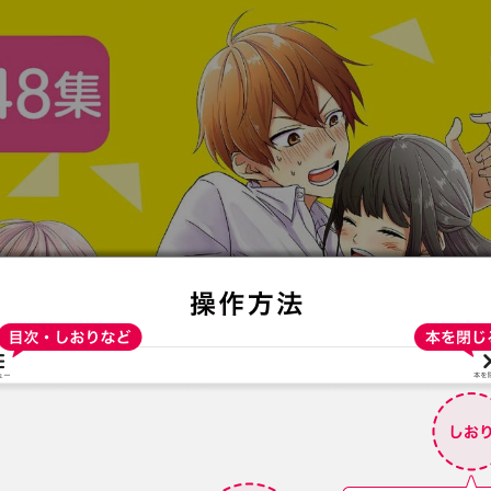
:692.15.692.661:t-vnqp.lunrzsdszk.vn.oi