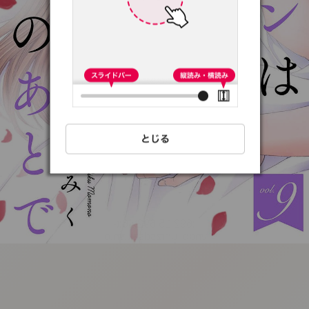
:692.15.692.46:t-
vnqp.lunrzsdszk.vn.oi