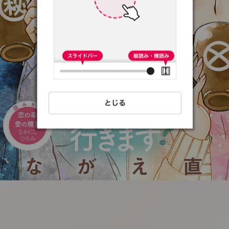
:692.15.692.32:t-
vnqp.lunrzsdszk.vn.oi