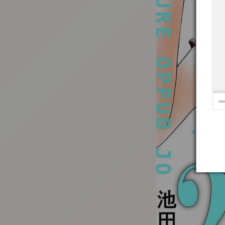
:692.15.692.943:t-vnqp.lunrzsdszk.vn.oi