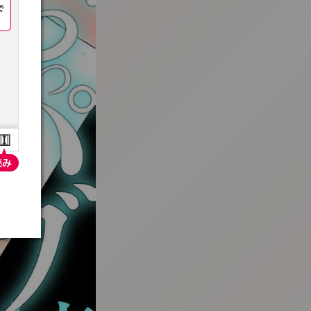
:692.15.692.943:t-vnqp.lunrzsdszk.vn.oi