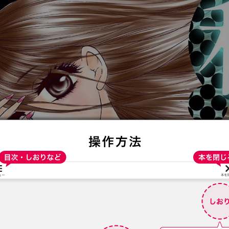
:692.15.692.943:t-vnqp.lunrzsdszk.vn.oi