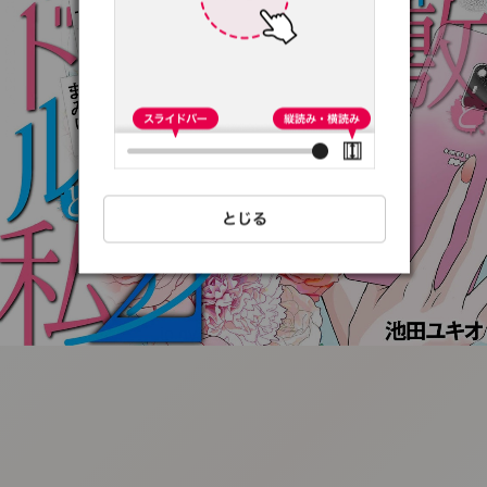
:692.15.691.1:t-
vnqp.lunrzsdszk.vn.oi