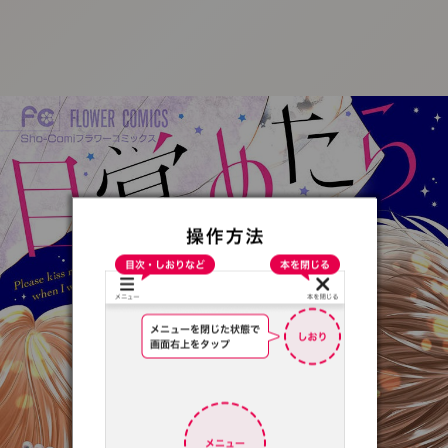
:692.15.691.43:t-
vnqp.lunrzsdszk.vn.oi
:692.15.691.43:t-vnqp.lunrzsdszk.vn.oi
v
i
:
6
9
2
.
1
5
.
6
9
1
.
4
3
:
t
-
n
q
p
.
l
u
n
r
z
s
d
s
z
k
.
v
n
.
o