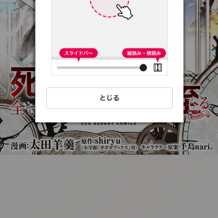
:692.15.692.99:t-
vnqp.lunrzsdszk.vn.oi