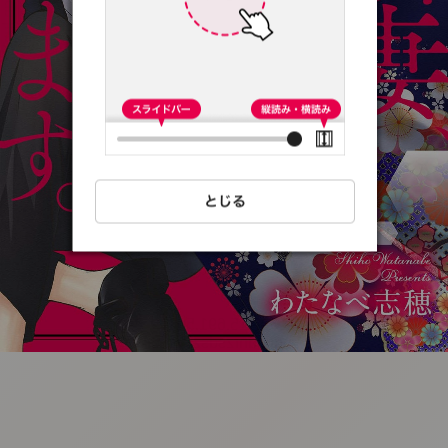
:692.15.691.50:t-
vnqp.lunrzsdszk.vn.oi