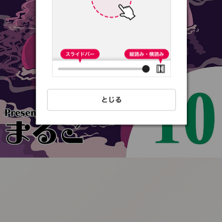
:692.15.691.20:t-
vnqp.lunrzsdszk.vn.oi