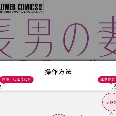
:692.15.692.923:t-vnqp.lunrzsdszk.vn.oi