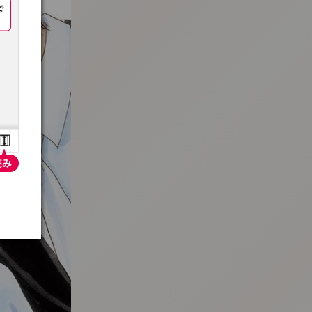
:692.15.692.923:t-vnqp.lunrzsdszk.vn.oi