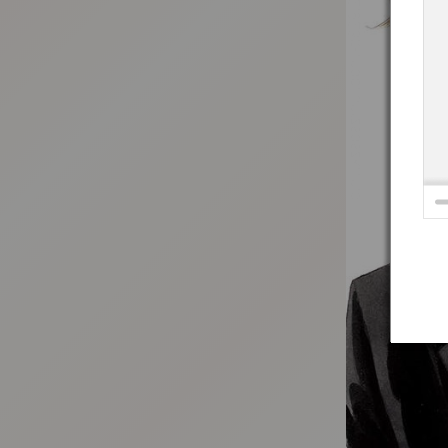
:692.15.692.923:t-vnqp.lunrzsdszk.vn.oi