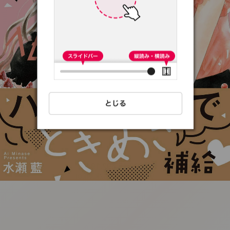
:692.15.692.19:t-
vnqp.lunrzsdszk.vn.oi