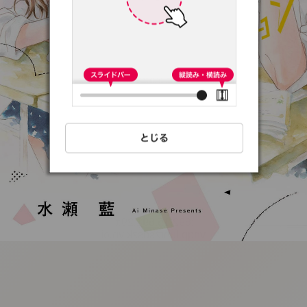
:692.15.691.29:t-
vnqp.lunrzsdszk.vn.oi