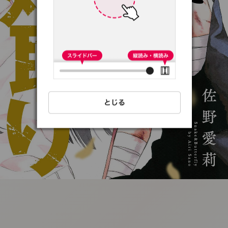
:692.15.691.20:t-
vnqp.lunrzsdszk.vn.oi