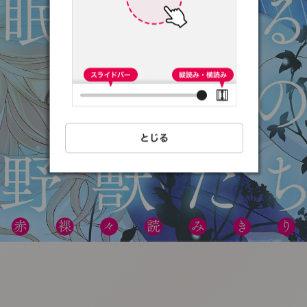
:692.15.692.79:t-
vnqp.lunrzsdszk.vn.oi