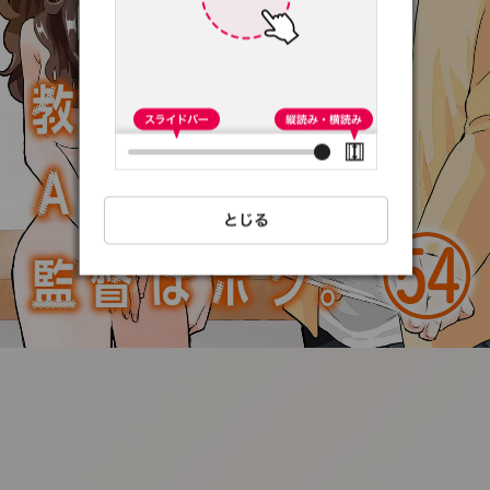
:692.15.692.91:t-
vnqp.lunrzsdszk.vn.oi