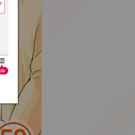
:692.15.692.936:t-vnqp.lunrzsdszk.vn.oi