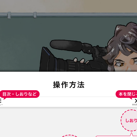
:692.15.692.936:t-vnqp.lunrzsdszk.vn.oi