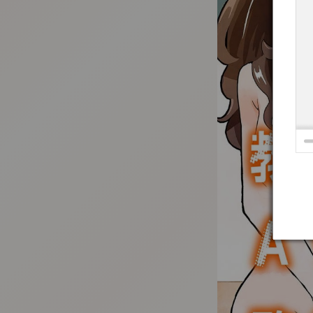
:692.15.692.936:t-vnqp.lunrzsdszk.vn.oi