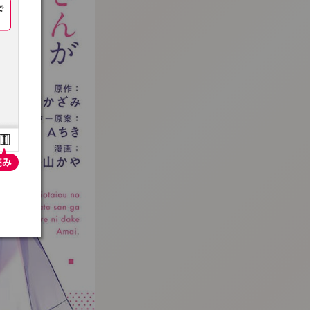
:692.15.692.975:t-vnqp.lunrzsdszk.vn.oi