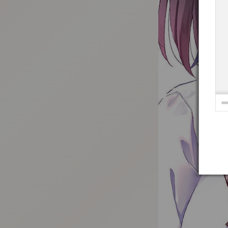
:692.15.692.975:t-vnqp.lunrzsdszk.vn.oi