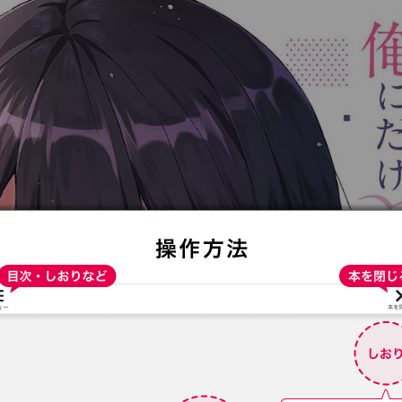
:692.15.692.975:t-vnqp.lunrzsdszk.vn.oi