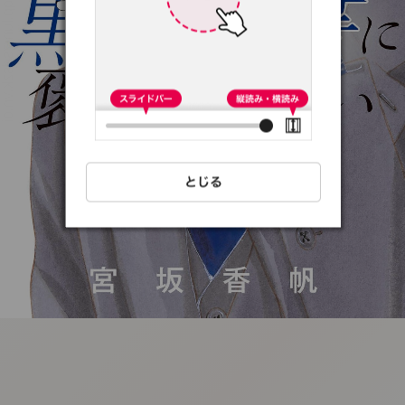
:692.15.692.13:t-
vnqp.lunrzsdszk.vn.oi