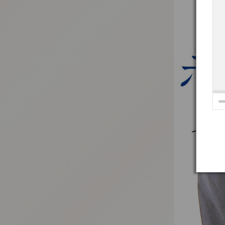
:692.15.692.935:t-vnqp.lunrzsdszk.vn.oi