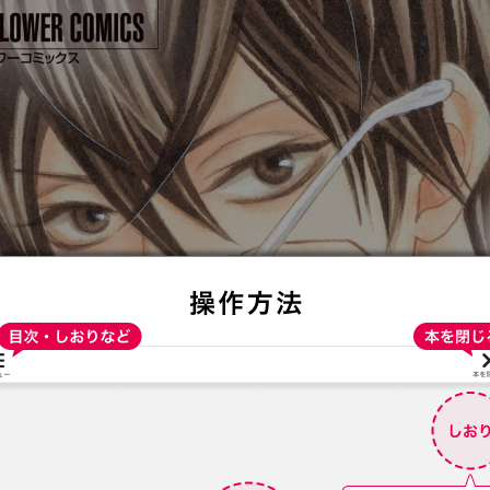
:692.15.692.935:t-vnqp.lunrzsdszk.vn.oi