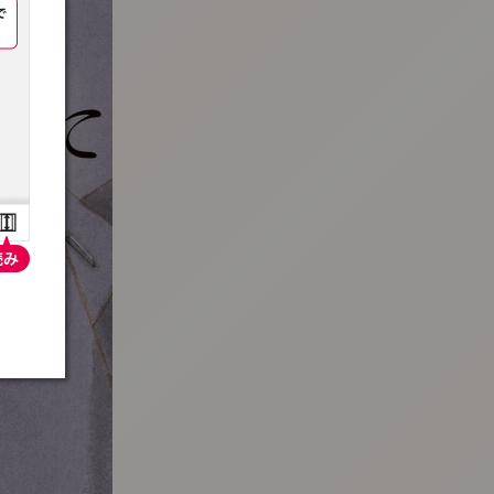
:692.15.692.935:t-vnqp.lunrzsdszk.vn.oi