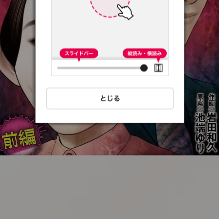
:692.15.691.75:t-
vnqp.lunrzsdszk.vn.oi