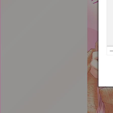
:692.15.692.936:t-vnqp.lunrzsdszk.vn.oi