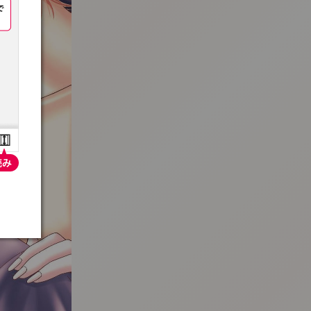
:692.15.692.936:t-vnqp.lunrzsdszk.vn.oi