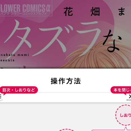
:692.15.692.936:t-vnqp.lunrzsdszk.vn.oi