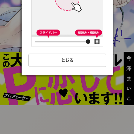
:692.15.691.42:t-
vnqp.lunrzsdszk.vn.oi