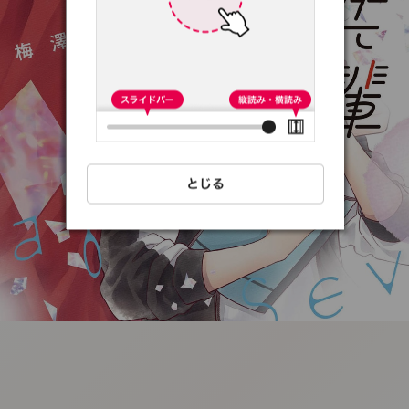
:692.15.692.50:t-
vnqp.lunrzsdszk.vn.oi