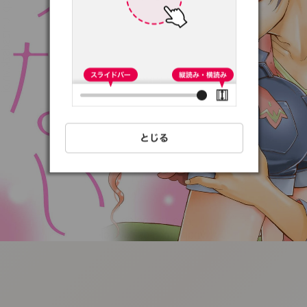
:692.15.692.03:t-
vnqp.lunrzsdszk.vn.oi