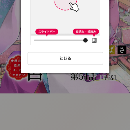
:692.15.691.29:t-
vnqp.lunrzsdszk.vn.oi