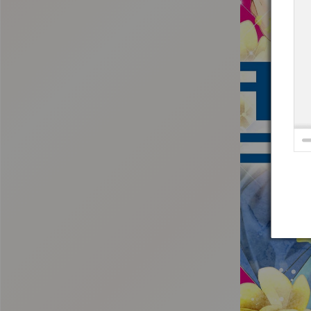
:692.15.692.695:t-vnqp.lunrzsdszk.vn.oi