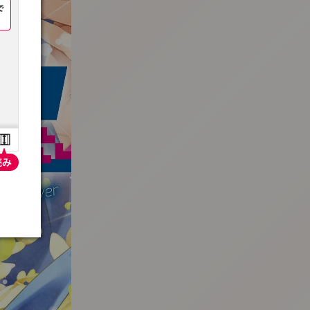
:692.15.692.695:t-vnqp.lunrzsdszk.vn.oi