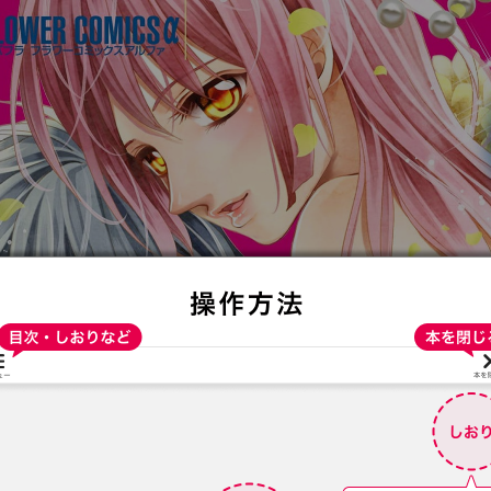
:692.15.692.695:t-vnqp.lunrzsdszk.vn.oi