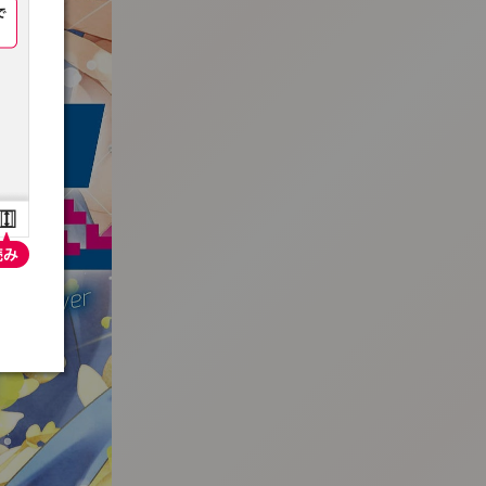
:692.15.692.30:t-vnqp.lunrzsdszk.vn.oi