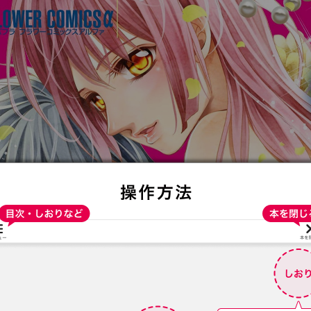
:692.15.692.30:t-vnqp.lunrzsdszk.vn.oi