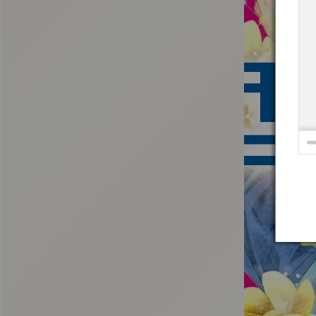
:692.15.692.30:t-vnqp.lunrzsdszk.vn.oi