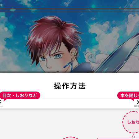
:692.15.691.66:t-vnqp.lunrzsdszk.vn.oi