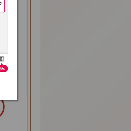
:692.15.691.66:t-vnqp.lunrzsdszk.vn.oi