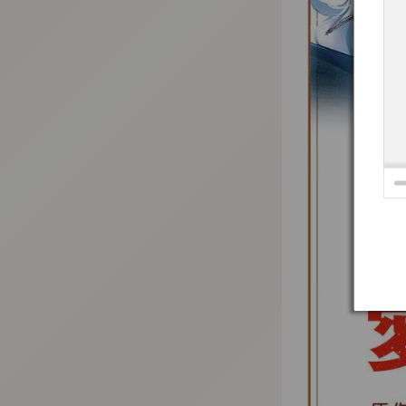
:692.15.691.66:t-vnqp.lunrzsdszk.vn.oi