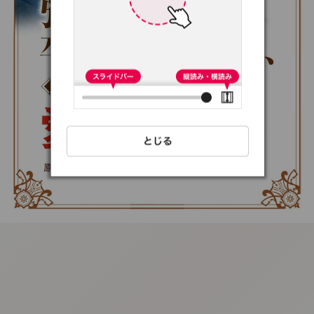
:692.15.692.25:t-
vnqp.lunrzsdszk.vn.oi