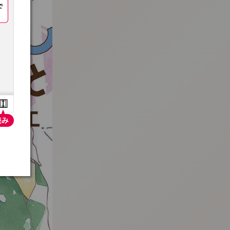
:692.15.692.660:t-vnqp.lunrzsdszk.vn.oi