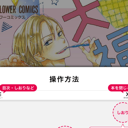
:692.15.692.660:t-vnqp.lunrzsdszk.vn.oi