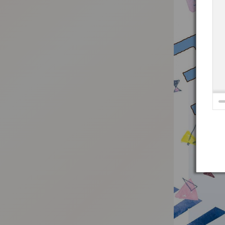
:692.15.692.660:t-vnqp.lunrzsdszk.vn.oi