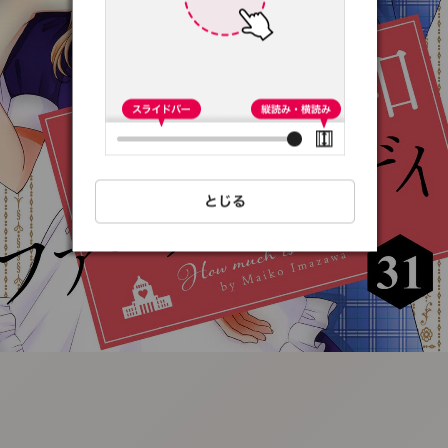
:692.15.692.51:t-
vnqp.lunrzsdszk.vn.oi