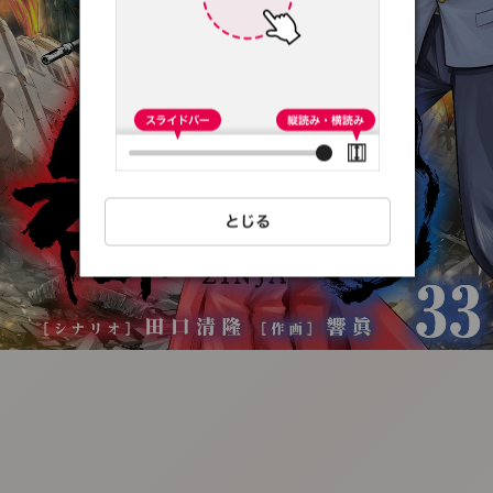
:692.15.692.28:t-
vnqp.lunrzsdszk.vn.oi