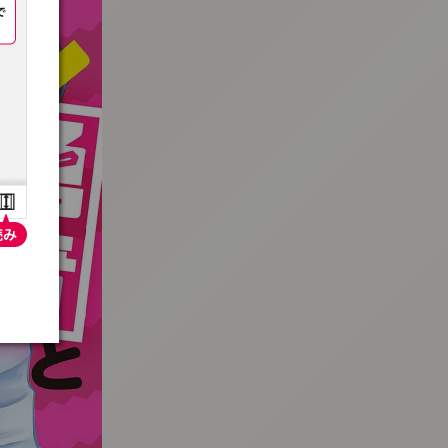
:692.15.692.91:t-vnqp.lunrzsdszk.vn.oi