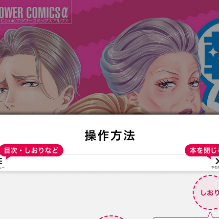
:692.15.692.91:t-vnqp.lunrzsdszk.vn.oi