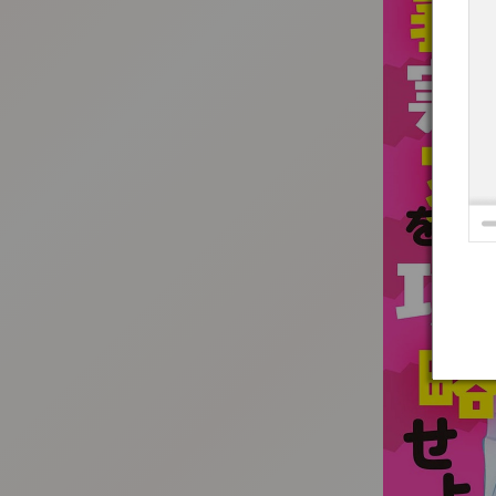
:692.15.692.91:t-vnqp.lunrzsdszk.vn.oi