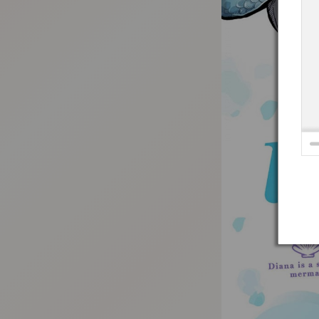
:692.15.692.23:t-vnqp.lunrzsdszk.vn.oi