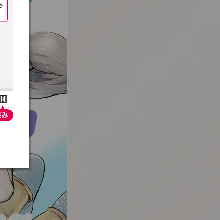
:692.15.692.23:t-vnqp.lunrzsdszk.vn.oi