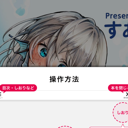
:692.15.692.23:t-vnqp.lunrzsdszk.vn.oi