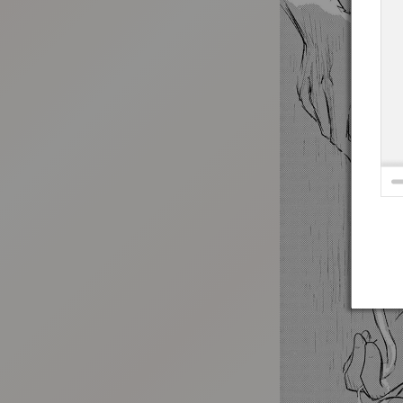
:692.15.692.967:t-vnqp.lunrzsdszk.vn.oi