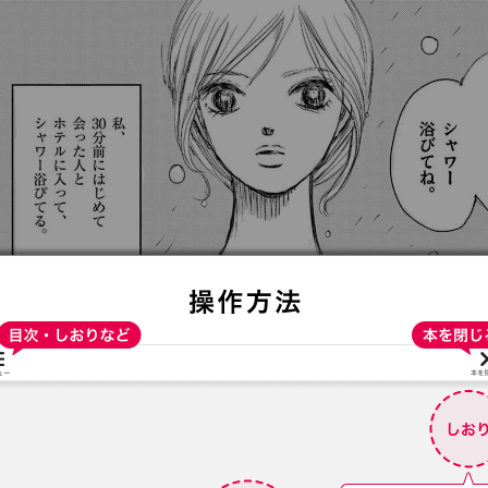
:692.15.692.967:t-vnqp.lunrzsdszk.vn.oi