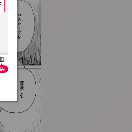
:692.15.692.967:t-vnqp.lunrzsdszk.vn.oi