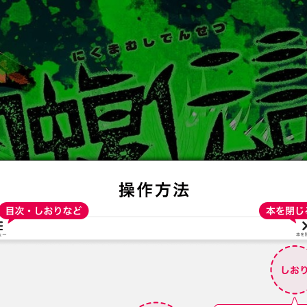
:692.15.692.659:t-vnqp.lunrzsdszk.vn.oi