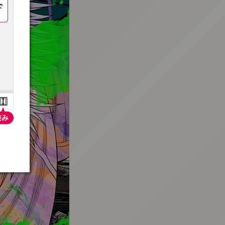
:692.15.692.659:t-vnqp.lunrzsdszk.vn.oi