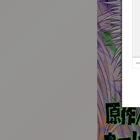
:692.15.692.659:t-vnqp.lunrzsdszk.vn.oi