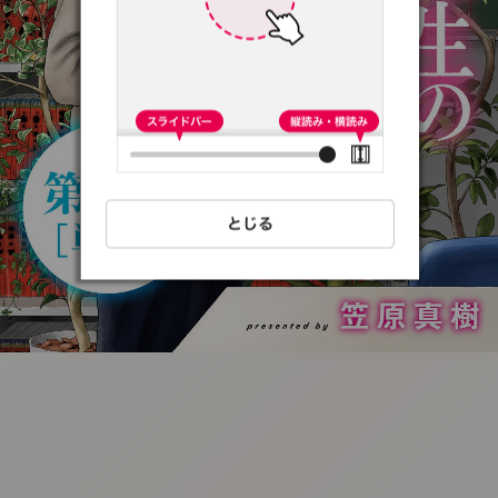
:692.15.692.35:t-
vnqp.lunrzsdszk.vn.oi