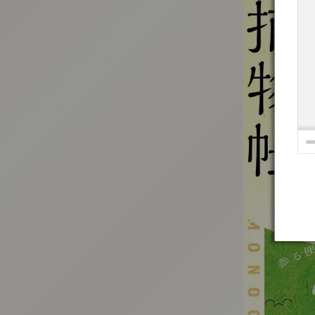
:692.15.692.987:t-vnqp.lunrzsdszk.vn.oi