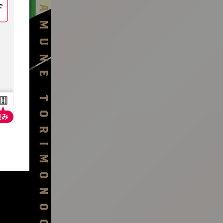
:692.15.692.987:t-vnqp.lunrzsdszk.vn.oi