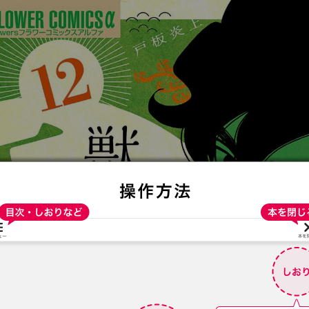
:692.15.692.987:t-vnqp.lunrzsdszk.vn.oi