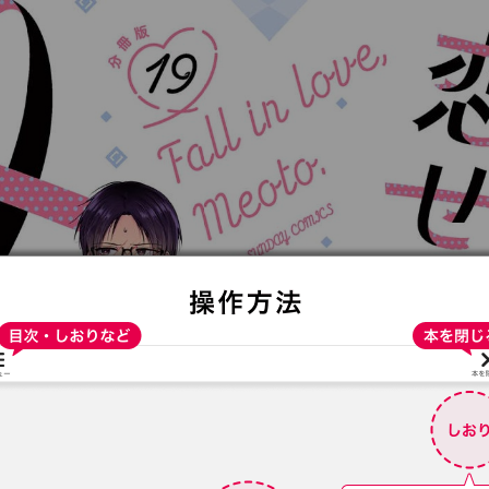
:692.15.692.967:t-vnqp.lunrzsdszk.vn.oi