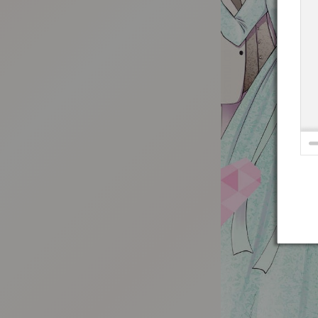
:692.15.692.967:t-vnqp.lunrzsdszk.vn.oi