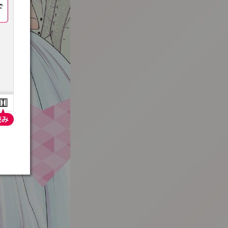
:692.15.692.967:t-vnqp.lunrzsdszk.vn.oi