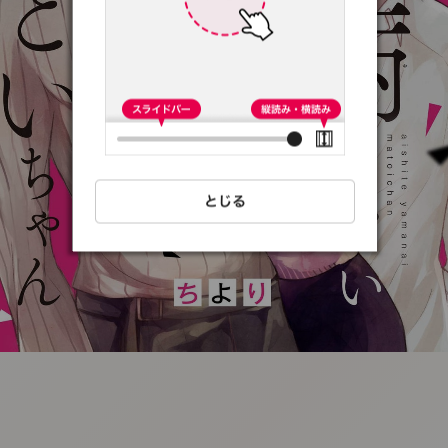
:692.15.691.34:t-
vnqp.lunrzsdszk.vn.oi