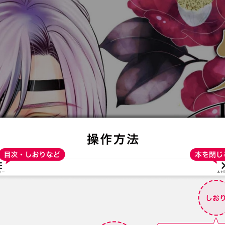
:692.15.692.691:t-vnqp.lunrzsdszk.vn.oi