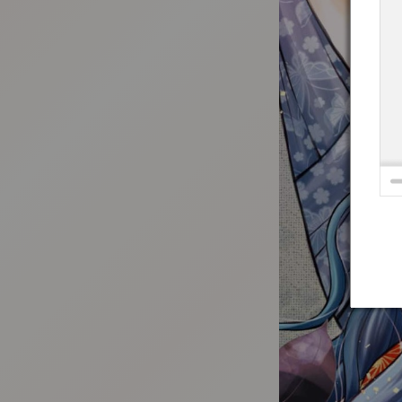
:692.15.692.691:t-vnqp.lunrzsdszk.vn.oi