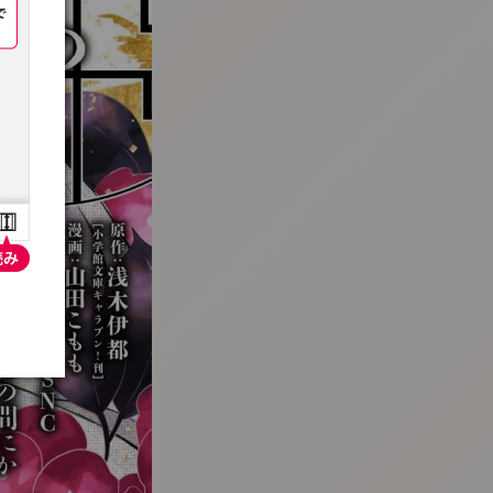
:692.15.692.691:t-vnqp.lunrzsdszk.vn.oi