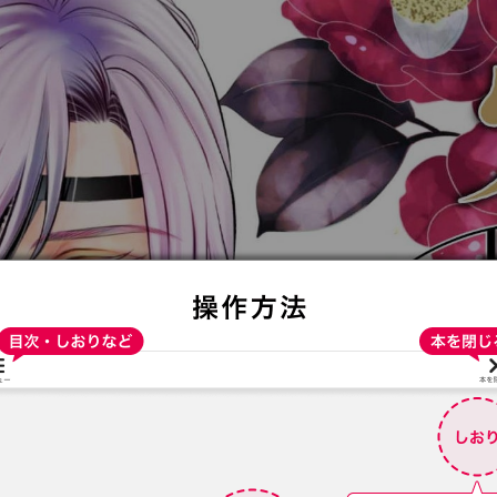
:692.15.692.08:t-vnqp.lunrzsdszk.vn.oi