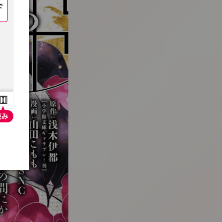
:692.15.692.08:t-vnqp.lunrzsdszk.vn.oi