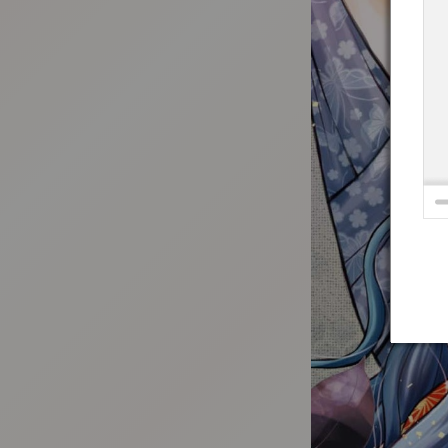
:692.15.692.08:t-vnqp.lunrzsdszk.vn.oi