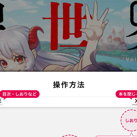
:692.15.691.24:t-vnqp.lunrzsdszk.vn.oi