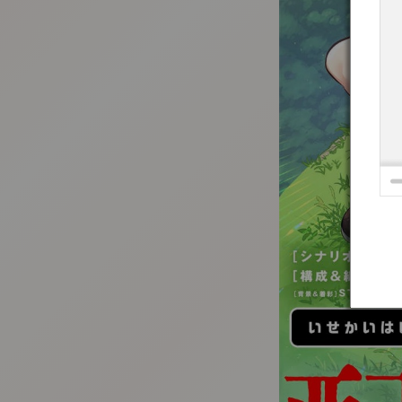
:692.15.691.24:t-vnqp.lunrzsdszk.vn.oi