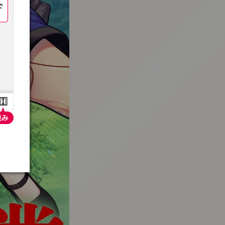
:692.15.691.24:t-vnqp.lunrzsdszk.vn.oi