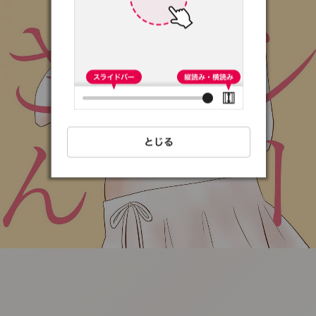
:692.15.692.08:t-
vnqp.lunrzsdszk.vn.oi