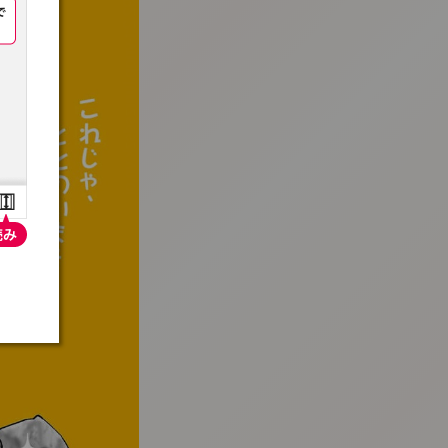
:692.15.692.2:t-vnqp.lunrzsdszk.vn.oi