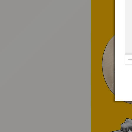
:692.15.692.2:t-vnqp.lunrzsdszk.vn.oi