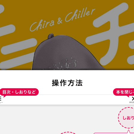
:692.15.692.2:t-vnqp.lunrzsdszk.vn.oi