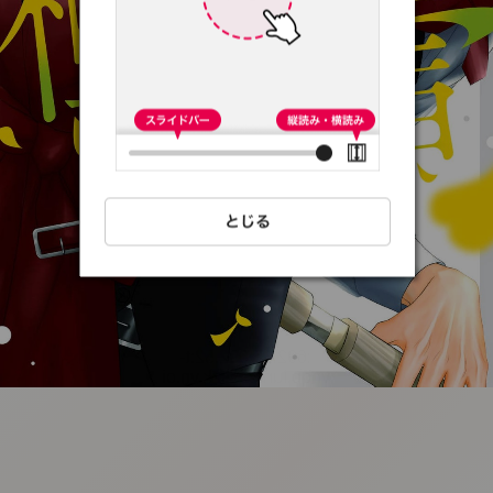
:692.15.692.52:t-
vnqp.lunrzsdszk.vn.oi