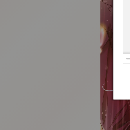
:692.15.692.2:t-vnqp.lunrzsdszk.vn.oi