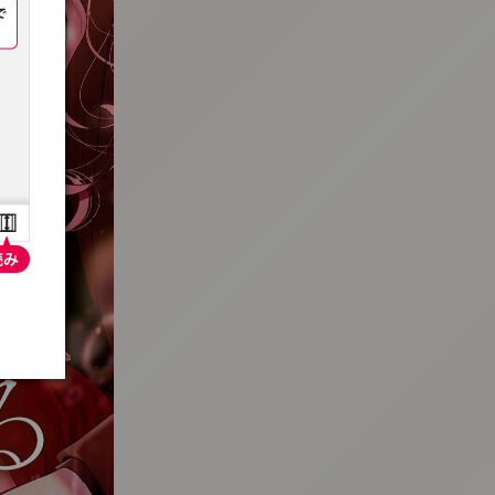
:692.15.692.2:t-vnqp.lunrzsdszk.vn.oi