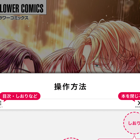
:692.15.692.2:t-vnqp.lunrzsdszk.vn.oi